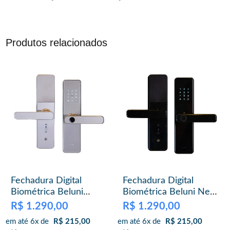
Produtos relacionados
Fechadura Digital
Fechadura Digital
Biométrica Beluni
Biométrica Beluni Nero
Capri 2 Smart TTLock
2 Smart TTLock 424
R$
1.290,00
R$
1.290,00
417
com IP65
em até 6x de
R$
215,00
em até 6x de
R$
215,00