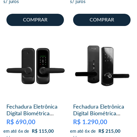
s/ juros
s/ juros
COMPRAR
COMPRAR
Fechadura Eletrônica
Fechadura Eletrônica
Digital Biométrica
Digital Biométrica
Beluni Black Smart
Beluni Black 367 Smart
R$
690,00
R$
1.290,00
Tuya Wifi 579
TTLock
em até 6x de
R$
115,00
em até 6x de
R$
215,00