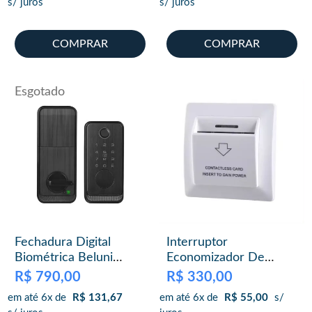
s/ juros
s/ juros
COMPRAR
COMPRAR
Esgotado
Fechadura Digital
Interruptor
Biométrica Beluni
Economizador De
Black Pivotante 437
Energia 13,56 Mhz + 2
R$
790,00
R$
330,00
Bluetooth Smart
Cartões
em até 6x de
R$
131,67
em até 6x de
R$
55,00
s/
TTLock